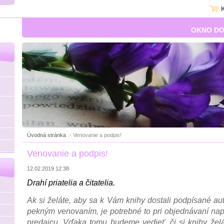
OKNO DO
Úvodná stránka
>
Venovanie a podpis!
Venovanie a podpis!
12.02.2019 12:38
Drahí priatelia a čitatelia.
Ak si želáte, aby sa k Vám knihy dostali podpísané au
pekným venovaním, je potrebné to pri objednávaní na
predajcu
. Vďaka tomu budeme vedieť, či si knihy žel