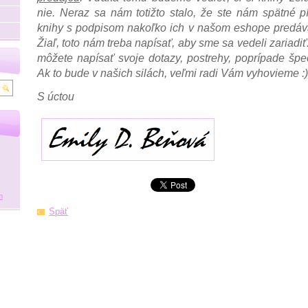
nie. Neraz sa nám totižto stalo, že ste nám spätné pís
knihy s podpisom nakoľko ich v našom eshope predáva
Žiaľ, toto nám treba napísať, aby sme sa vedeli zariad
môžete napísať svoje dotazy, postrehy, poprípade špe
Ak to bude v našich silách, veľmi radi Vám vyhovieme :
S úctou
m
Späť