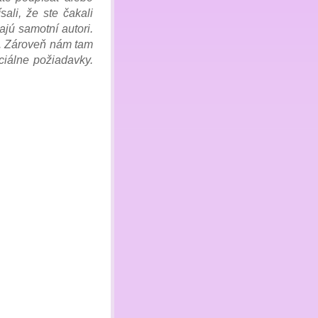
ali, že ste čakali
jú samotní autori.
iť. Zároveň nám tam
ciálne požiadavky.
)