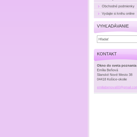
Obchodné podmienky
Vydajte si knihu online
VYHĽADÁVANIE
KONTAKT
Okno do sveta poznania
Emília Beňová
Slanské Nové Mesto 38
04418 Košice-okolie
emiliabe
nova60@g
mail.co