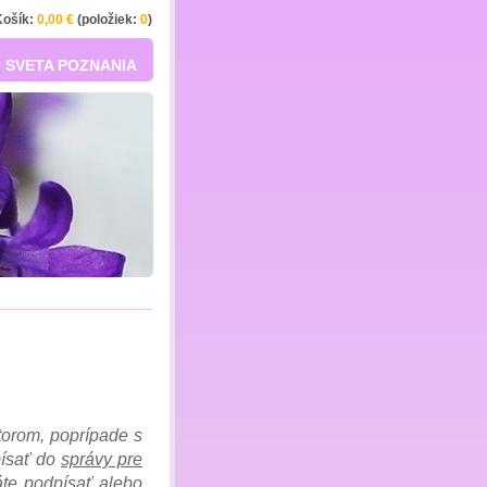
Košík:
0,00 €
(položiek:
0
)
 SVETA POZNANIA
torom, poprípade s
písať do
správy pre
áte podpísať alebo