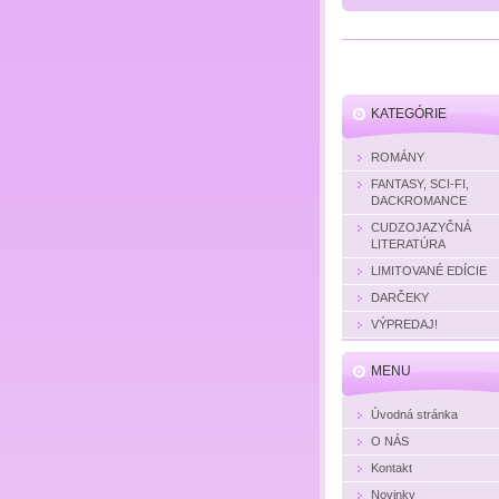
KATEGÓRIE
ROMÁNY
FANTASY, SCI-FI,
DACKROMANCE
CUDZOJAZYČNÁ
LITERATÚRA
LIMITOVANÉ EDÍCIE
DARČEKY
VÝPREDAJ!
MENU
Úvodná stránka
O NÁS
Kontakt
Novinky