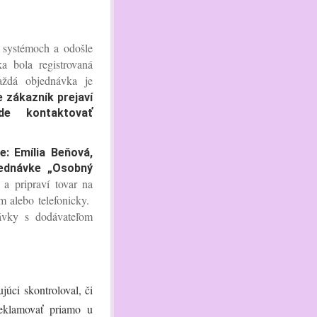
h systémoch a odošle
a bola registrovaná
aždá objednávka je
e zákazník prejaví
e kontaktovať
.
: Emília Beňová,
ednávke „Osobný
a pripraví tovar na
m alebo telefonicky.
návky s dodávateľom
júci skontroloval, či
reklamovať priamo u