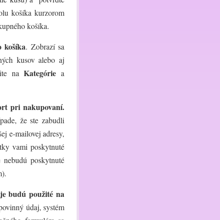
bolu košíka kurzorom
ákupného košíka.
 košíka
. Zobrazí sa
ných kusov alebo aj
Kategórie
nite na
a
ort pri nakupovaní.
pade, že ste zabudli
šej e-mailovej adresy,
etky vami poskytnuté
e nebudú poskytnuté
m).
aje budú použité na
 povinný údaj, systém