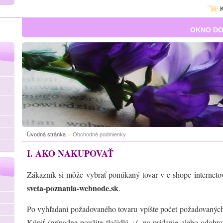
OKNO DO
Úvodná stránka
>
Obchodné podmienky
I. AKO NAKUPOVAŤ
Zákazník si môže vybrať ponúkaný tovar v e-shope internetov
sveta-poznania-webnode.sk
.
Po vyhľadaní požadovaného tovaru vpíšte počet požadovaných 
Kúpiť (prípadne použite tlačidlá +/- na pridanie alebo odobr