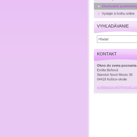
Obchodné podmienk
Vydajte si knihu online
VYHĽADÁVANIE
KONTAKT
Okno do sveta poznania
Emília Beňová
Slanské Nové Mesto 38
04418 Košice-okolie
emiliabe
nova60@g
mail.co