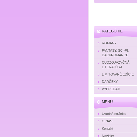
KATEGÓRIE
ROMÁNY
FANTASY, SCI-FI,
DACKROMANCE
CUDZOJAZYČNÁ
LITERATÚRA
LIMITOVANÉ EDÍCIE
DARČEKY
VÝPREDAJ!
MENU
Úvodná stránka
O NÁS
Kontakt
Novinky