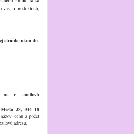
ačného formulára sa
o vás, o produktoch,
ej stránke okno-do-
u na e -mailovú
 Mesto 38, 044 18
 názov, cenu a počet
ailovú adresu.