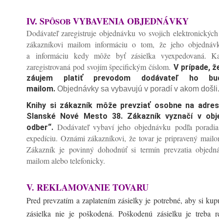
I
S
VYBAVENIA OBJEDNÁVKY
PÔSOB
V.
Dodávateľ zaregistruje objednávku vo svojich elektronickýc
zákazníkovi mailom informáciu o tom, že jeho objednávk
a informáciu kedy môže byť zásielka vyexpedovaná. K
zaregistrovaná pod svojím špecifickým číslom.
V prípade, ž
záujem platiť prevodom dodávateľ ho bud
mailom.
Objednávky sa vybavujú v poradí v akom došli
Knihy si zákazník môže prevziať osobne na adrese
Slanské Nové Mesto 38. Zákazník vyznačí v obj
Dodávateľ vybaví jeho objednávku podľa poradia 
odber“.
expedíciu. Oznámi zákazníkovi, že tovar je pripravený mailo
Zákazník je povinný dohodnúť si termín prevzatia objed
mailom alebo telefonicky.
V. REKLAMOVANIE TOVARU
Pred prevzatím a zaplatením zásielky je potrebné, aby si kupu
zásielka nie je poškodená. Poškodenú zásielku je treba 