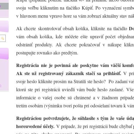
y
svoju voľbu kliknutím na tlačítko Kúpiť. Po vyznačení sym
v hlavnom menu vpravo hore sa vám zobrazí aktuálny stav n
Do
Ak chcete skontrolovať obsah košíka, kliknite na tlačidlo
vám obsah košíka, kde môžete ešte upraviť počet objedna
odstrániť produkty. Ak chcete pokračovať v nákupe klik
postupujte rovnako ako predtým.
Registrácia nie je povinná ale poskytne vám väčší komf
Ak ste už registrovaný zákazník stačí sa prihlásiť.
V prí
svoje heslo kliknite prosím na Stratili ste heslo? Po zadaní va
m
ktorú ste pri registrácii uviedli vám bude heslo zaslané. Vš
informácie o vašej osobe sú chránené a v žiadnom prípad
tretím osobám (výnimku tvorí pošta pri odosielaní tovaru k vá
Registráciou potvrdzujete, že súhlasíte s tým že vaše úd
horeuvedené účely.
V prípade, že pri registrácii bude chýbať