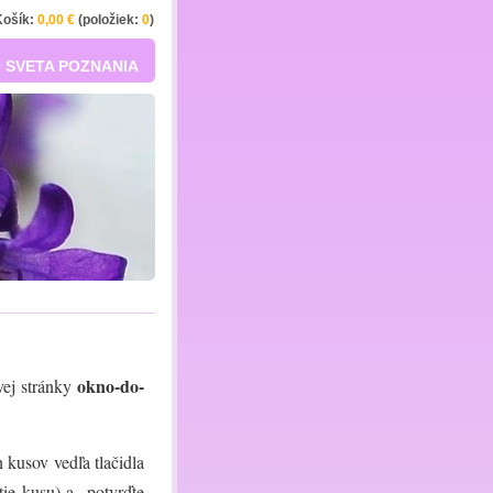
Košík:
0,00 €
(položiek:
0
)
 SVETA POZNANIA
okno-do-
ej stránky
kusov vedľa tlačidla
atie kusu) a potvrďte