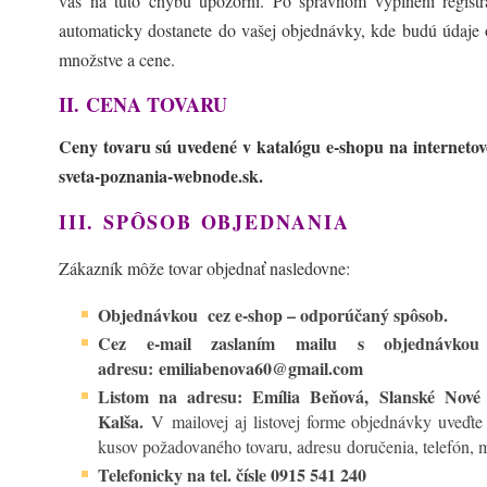
vás na túto chybu upozorní. Po správnom vyplnení registr
automaticky dostanete do vašej objednávky, kde budú údaje 
množstve a cene.
II. CENA TOVARU
Ceny tovaru sú uvedené v katalógu e-shopu na internetov
sveta-poznania-webnode.sk.
III.
SPÔSOB OBJEDNANIA
Zákazník môže tovar objednať nasledovne:
Objednávkou cez e-shop – odporúčaný spôsob.
Cez e-mail zaslaním mailu s objednávko
adresu: emiliabenova60@gmail.com
Listom na adresu: Emília Beňová, Slanské Nové
Kalša.
V mailovej aj listovej forme objednávky uveďte
kusov požadovaného tovaru, adresu doručenia, telefón, m
Telefonicky na tel. čísle 0915 541 240