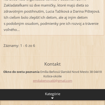
Zakladateľkami sú dve mamičky, ktoré majú dieťa so
zdravotným postihnutím, Lucia Tažiková a Darina Pištejová.
Ich cieľom bolo zlepšiť ich deťom, ale aj iným deťom
s podobným osudom, podmienky pre ich rozvoj a trávenie
voľného...
Záznamy: 1 - 6 zo 6
Kontakt
Okno do sveta poznania
Emília Beňová
Slanské Nové Mesto 38
04418
Košice-okolie
emiliabe
nova60@g
mail.com
Kategórie