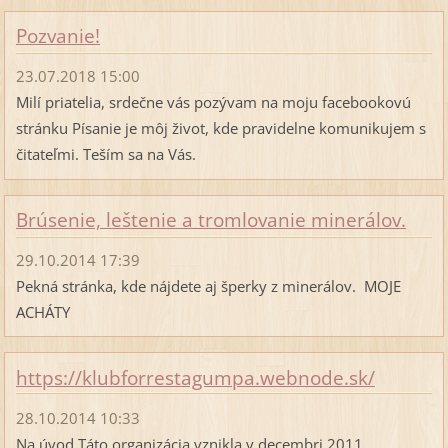
Pozvanie!
23.07.2018 15:00
Milí priatelia, srdečne vás pozývam na moju facebookovú
stránku Písanie je môj život, kde pravidelne komunikujem s
čitateľmi. Teším sa na Vás.
Brúsenie, leštenie a tromlovanie minerálov.
29.10.2014 17:39
Pekná stránka, kde nájdete aj šperky z minerálov. MOJE
ACHÁTY
https://klubforrestagumpa.webnode.sk/
28.10.2014 10:33
Na úvod Táto organizácia vznikla v decembri 2011.