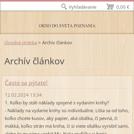
Vyhľadávanie
0,00 €
OKNO DO SVETA POZNANIA
Úvodná stránka
>
Archív článkov
Archív článkov
Často sa pýtate!
12.02.2024 13:34
1. Koľko by stáli náklady spojené s vydaním knihy?
- Náklady na vydanie knihy sú individuálne. Líšia sa od toho,
koľko chcete kusov, aký papier, aká obálka, či pevná, či
mäkká, koľko strán má kniha, či si viete obálku vyrobiť sami,
alebo to musíme urobiť My. Naša grafička si berie...